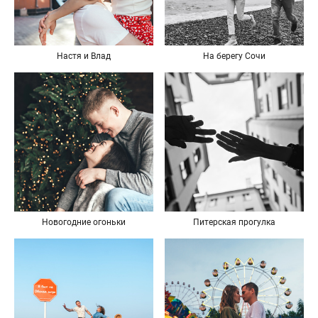
Настя и Влад
На берегу Сочи
Новогодние огоньки
Питерская прогулка