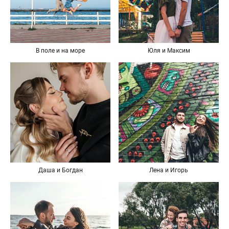
В поле и на море
Юля и Максим
Даша и Богдан
Лена и Игорь