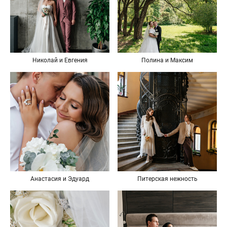
Николай и Евгения
Полина и Максим
Анастасия и Эдуард
Питерская нежность