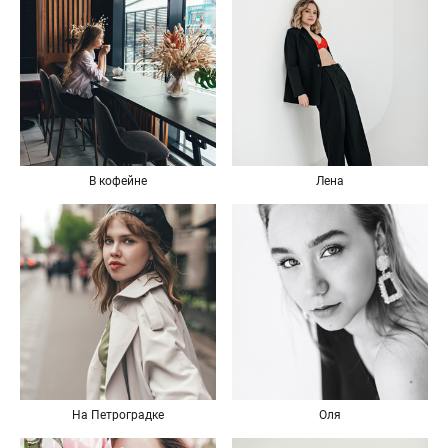
В кофейне
Лена
На Петроградке
Оля